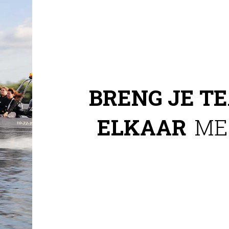
BRENG JE T
ELKAAR
MET