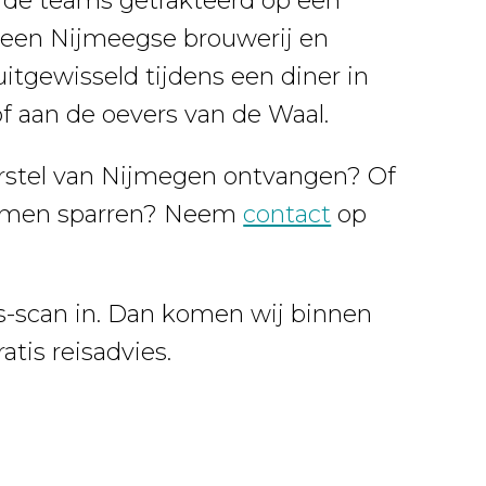
 de teams getrakteerd op een
ij een Nijmeegse brouwerij en
itgewisseld tijdens een diner in
f aan de oevers van de Waal.
orstel van Nijmegen ontvangen? Of
samen sparren? Neem
contact
op
NIJMEGEN
is-scan in. Dan komen wij binnen
tis reisadvies.