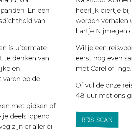
land, vol
Na afloop worden
e panden. En een
heerlijk biertje b
asdichtheid van
worden verhalen u
hartje Nijmegen o
n is uitermate
Wil je een reisvo
at te denken van
eerst nog even 
ijke en
met Carel of Inge.
t varen op de
Of vul de onze re
48-uur met ons gra
en met gidsen of
e je deels lopend
REIS-SCAN
g zijn er allerlei