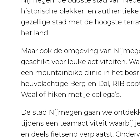
Nijmegen, de oudste stad van Neder
historische plekken en authentiek
gezellige stad met de hoogste terr
het land.
Maar ook de omgeving van Nijmege
geschikt voor leuke activiteiten. W
een mountainbike clinic in het bosr
heuvelachtige Berg en Dal, RIB boo
Waal of hiken met je collega’s.
De stad Nijmegen gaan we ontdekk
tijdens een teamactiviteit waarbij j
en deels fietsend verplaatst. Onderwe